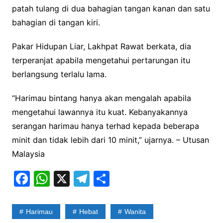
patah tulang di dua bahagian tangan kanan dan satu
bahagian di tangan kiri.
Pakar Hidupan Liar, Lakhpat Rawat berkata, dia
terperanjat apabila mengetahui pertarungan itu
berlangsung terlalu lama.
“Harimau bintang hanya akan mengalah apabila
mengetahui lawannya itu kuat. Kebanyakannya
serangan harimau hanya terhad kepada beberapa
minit dan tidak lebih dari 10 minit,” ujarnya. – Utusan
Malaysia
F
W
X
T
S
a
h
el
h
c
at
e
ar
Harimau
Hebat
Wanita