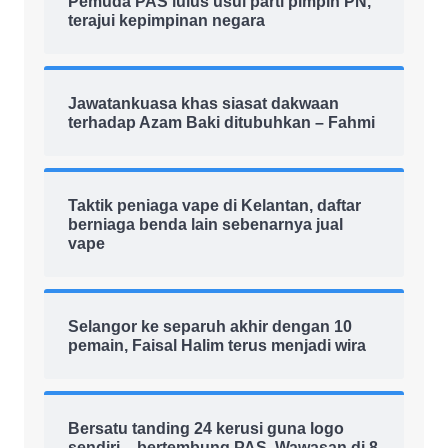
Pemuda PAS lulus usul parti pimpin PN,
terajui kepimpinan negara
Jawatankuasa khas siasat dakwaan
terhadap Azam Baki ditubuhkan – Fahmi
Taktik peniaga vape di Kelantan, daftar
berniaga benda lain sebenarnya jual
vape
Selangor ke separuh akhir dengan 10
pemain, Faisal Halim terus menjadi wira
Bersatu tanding 24 kerusi guna logo
sendiri – bertembung PAS, Wawasan di 8