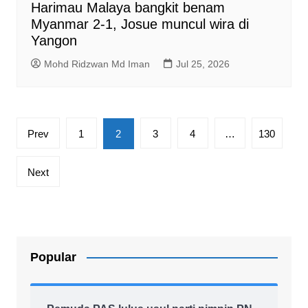
Harimau Malaya bangkit benam
Myanmar 2-1, Josue muncul wira di
Yangon
Mohd Ridzwan Md Iman
Jul 25, 2026
Posts
Prev
1
2
3
4
…
130
pagination
Next
Popular