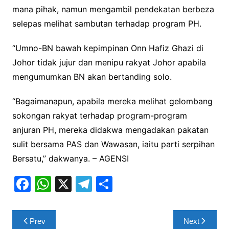
mana pihak, namun mengambil pendekatan berbeza
selepas melihat sambutan terhadap program PH.
“Umno-BN bawah kepimpinan Onn Hafiz Ghazi di
Johor tidak jujur dan menipu rakyat Johor apabila
mengumumkan BN akan bertanding solo.
“Bagaimanapun, apabila mereka melihat gelombang
sokongan rakyat terhadap program-program
anjuran PH, mereka didakwa mengadakan pakatan
sulit bersama PAS dan Wawasan, iaitu parti serpihan
Bersatu,” dakwanya. – AGENSI
F
W
X
T
S
a
h
el
h
c
at
e
ar
Post
Prev
Next