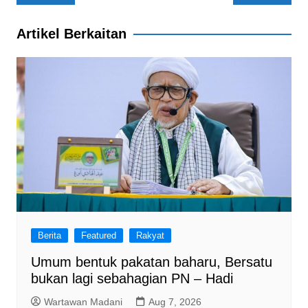
e
s
gr
e
navigation
b
A
a
Artikel Berkaitan
o
p
m
o
p
k
Berita
Featured
Rakyat
Umum bentuk pakatan baharu, Bersatu
bukan lagi sebahagian PN – Hadi
Wartawan Madani
Aug 7, 2026