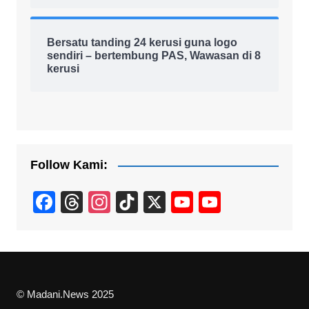
Bersatu tanding 24 kerusi guna logo
sendiri – bertembung PAS, Wawasan di 8
kerusi
Follow Kami:
F
T
In
Ti
X
Y
Y
a
hr
st
k
o
o
c
e
a
T
u
u
e
a
gr
o
T
T
b
d
a
k
u
u
© Madani.News 2025