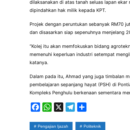
dilaksanakan di atas tanah seluas lapan ekar
dipindahkan hak milik kepada KPT.
Projek dengan peruntukan sebanyak RM70 ju
dan disasarkan siap sepenuhnya menjelang 2
“Kolej itu akan memfokuskan bidang agrotekn
memenuhi keperluan industri setempat mengi
katanya.
Dalam pada itu, Ahmad yang juga timbalan 
pembelajaran sepanjang hayat (PSH) di Pont
Kompleks Penghulu berkenaan sementara menu
F
W
X
T
S
a
h
el
h
c
at
e
ar
Pengajian Ijazah
Politeknik