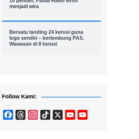
10 pemain, Faisal Halim terus
menjadi wira
Bersatu tanding 24 kerusi guna
logo sendiri – bertembung PAS,
Wawasan di 8 kerusi
Follow Kami:
F
T
In
Ti
X
Y
Y
a
hr
st
k
o
o
c
e
a
T
u
u