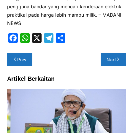
pengguna bandar yang mencari kenderaan elektrik
praktikal pada harga lebih mampu milik. – MADANI
NEWS
F
W
X
T
S
a
h
el
h
c
at
e
ar
Post
Prev
Next
e
s
gr
e
navigation
b
A
a
Artikel Berkaitan
o
p
m
o
p
k