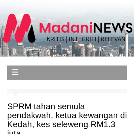
Skip
to
content
SPRM tahan semula
pendakwah, ketua kewangan di
Kedah, kes seleweng RM1.3
juta