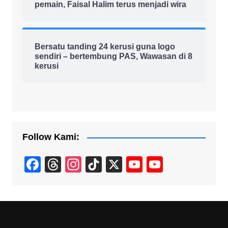
pemain, Faisal Halim terus menjadi wira
Bersatu tanding 24 kerusi guna logo
sendiri – bertembung PAS, Wawasan di 8
kerusi
Follow Kami:
F
T
In
Ti
X
Y
Y
a
hr
st
k
o
o
c
e
a
T
u
u
e
a
gr
o
T
T