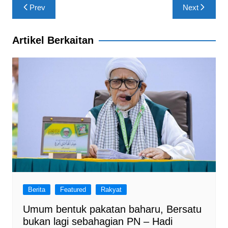
Post
Prev
Next
o
p
m
navigation
o
p
Artikel Berkaitan
k
Berita
Featured
Rakyat
Umum bentuk pakatan baharu, Bersatu
bukan lagi sebahagian PN – Hadi