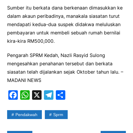
Sumber itu berkata dana berkenaan dimasukkan ke
dalam akaun peribadinya, manakala siasatan turut
mendapati kedua-dua suspek didakwa meluluskan
pembayaran untuk membeli sebuah rumah bernilai
kira-kira RM500,000.
Pengarah SPRM Kedah, Nazli Rasyid Sulong
mengesahkan penahanan tersebut dan berkata
siasatan telah dijalankan sejak Oktober tahun lalu. –
MADANI NEWS
F
W
X
T
S
a
h
el
h
c
at
e
ar
Pendakwah
Sprm
e
s
gr
e
b
A
a