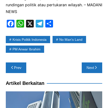
rundingan politik atau pertukaran wilayah. – MADANI
NEWS
F
W
X
T
S
a
h
el
h
c
at
e
ar
Krisis Politik Indonesia
No Man's Land
e
s
gr
e
PM Anwar Ibrahim
b
A
a
o
p
m
Post
o
p
Prev
Next
navigation
k
Artikel Berkaitan