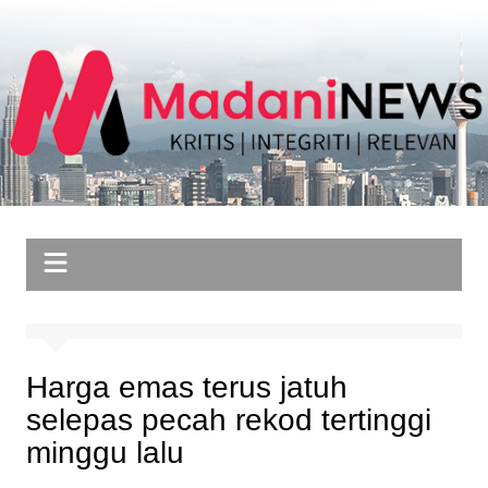
Skip
to
content
Harga emas terus jatuh
selepas pecah rekod tertinggi
minggu lalu