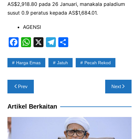
AS$2,918.80 pada 26 Januari, manakala paladium
susut 0.9 peratus kepada AS$1,684.01.
AGENSI
F
W
X
T
S
a
h
el
h
c
at
e
ar
Harga Emas
Jatuh
Pecah Rekod
e
s
gr
e
b
A
a
Post
Prev
Next
o
p
m
navigation
o
p
Artikel Berkaitan
k