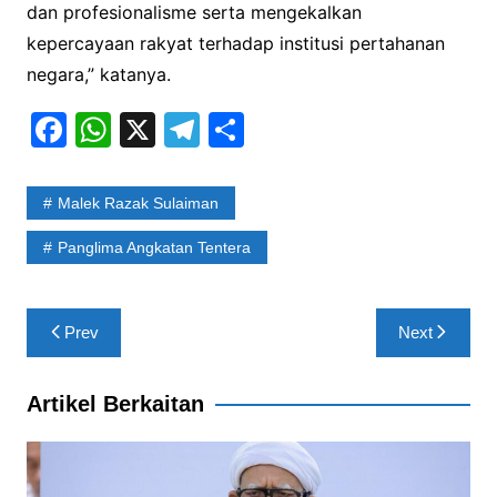
dan profesionalisme serta mengekalkan
kepercayaan rakyat terhadap institusi pertahanan
negara,” katanya.
F
W
X
T
S
a
h
el
h
c
at
e
ar
Malek Razak Sulaiman
e
s
gr
e
Panglima Angkatan Tentera
b
A
a
o
p
m
Post
o
p
Prev
Next
navigation
k
Artikel Berkaitan