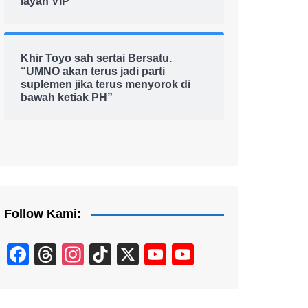
layan VIP
Khir Toyo sah sertai Bersatu.
“UMNO akan terus jadi parti
suplemen jika terus menyorok di
bawah ketiak PH”
Follow Kami:
F
T
In
Ti
X
Y
Y
a
hr
st
k
o
o
c
e
a
T
u
u