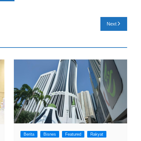
Next
Berita
Bisnes
Featured
Rakyat