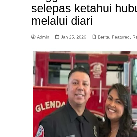
selepas ketahui hub
a
m
melalui diari
Admin
Jan 25, 2026
Berita
,
Featured
,
Ra