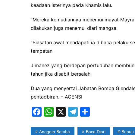
keadaan isterinya pada Khamis lalu.
“Mereka kemudiannya menemui mayat Mayra d
dilakukan juga menemui diari mangsa.
“Siasatan awal mendapati ia dibaca pelaku s
tempatan.
Jimanez yang berdepan pertuduhan membunu
tahun jika disabit bersalah.
Dua yang menyertai Jabatan Bomba Glendale s
pentadbiran. – AGENSI
F
W
X
T
S
a
h
el
h
c
at
e
ar
Anggota Bomba
Baca Diari
Bunuh I