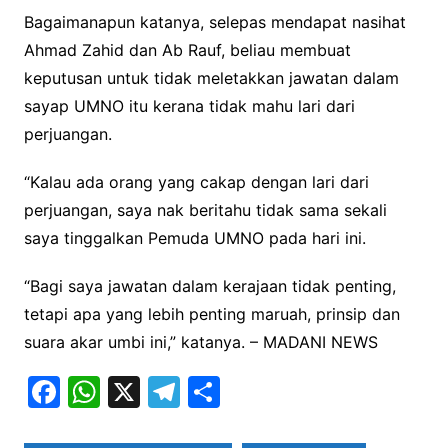
Bagaimanapun katanya, selepas mendapat nasihat
Ahmad Zahid dan Ab Rauf, beliau membuat
keputusan untuk tidak meletakkan jawatan dalam
sayap UMNO itu kerana tidak mahu lari dari
perjuangan.
“Kalau ada orang yang cakap dengan lari dari
perjuangan, saya nak beritahu tidak sama sekali
saya tinggalkan Pemuda UMNO pada hari ini.
“Bagi saya jawatan dalam kerajaan tidak penting,
tetapi apa yang lebih penting maruah, prinsip dan
suara akar umbi ini,” katanya. – MADANI NEWS
F
W
X
T
S
a
h
el
h