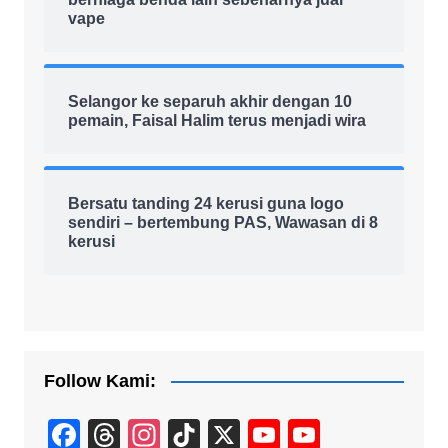
vape
Selangor ke separuh akhir dengan 10
pemain, Faisal Halim terus menjadi wira
Bersatu tanding 24 kerusi guna logo
sendiri – bertembung PAS, Wawasan di 8
kerusi
Follow Kami:
F
T
In
Ti
X
Y
Y