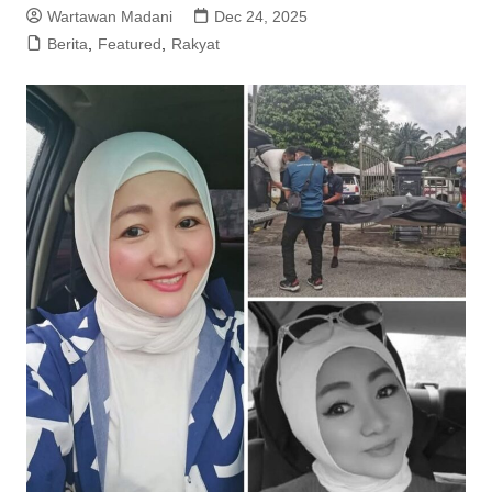
Wartawan Madani
Dec 24, 2025
Berita
,
Featured
,
Rakyat