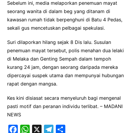
Sebelum ini, media melaporkan penemuan mayat
seorang wanita di dalam beg yang ditanam di
kawasan rumah tidak berpenghuni di Batu 4 Pedas,
sekali gus mencetuskan pelbagai spekulasi.
Suri dilaporkan hilang sejak 8 Dis lalu. Susulan
penemuan mayat tersebut, polis menahan dua lelaki
di Melaka dan Genting Sempah dalam tempoh
kurang 24 jam, dengan seorang daripada mereka
dipercayai suspek utama dan mempunyai hubungan
rapat dengan mangsa.
Kes kini disiasat secara menyeluruh bagi mengenal
pasti motif dan peranan individu terlibat. – MADANI
NEWS
F
W
X
T
S