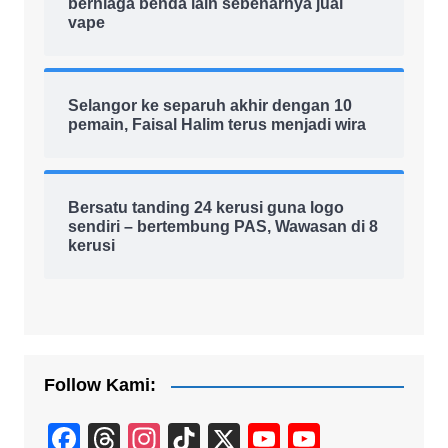
berniaga benda lain sebenarnya jual
vape
Selangor ke separuh akhir dengan 10
pemain, Faisal Halim terus menjadi wira
Bersatu tanding 24 kerusi guna logo
sendiri – bertembung PAS, Wawasan di 8
kerusi
Follow Kami:
F
T
In
Ti
X
Y
Y