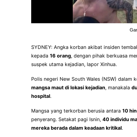
Gam
SYDNEY: Angka korban akibat insiden temba
kepada
16 orang
, dengan pihak berkuasa me
suspek utama kejadian, lapor Xinhua.
Polis negeri New South Wales (NSW) dalam 
mangsa maut di lokasi kejadian
, manakala
du
hospital
.
Mangsa yang terkorban berusia antara
10 hi
penyerang. Setakat pagi Isnin,
40 individu ma
mereka berada dalam keadaan kritikal
.