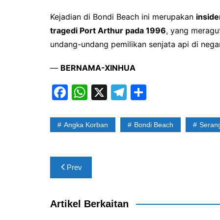
Kejadian di Bondi Beach ini merupakan
inside
tragedi Port Arthur pada 1996
, yang merag
undang-undang pemilikan senjata api di negar
—
BERNAMA-XINHUA
F
W
X
T
S
a
h
el
h
c
at
e
ar
Angka Korban
Bondi Beach
Seran
e
s
gr
e
b
A
a
Post
o
p
m
Prev
navigation
o
p
k
Artikel Berkaitan