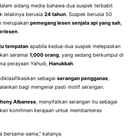
 dalam sidang media bahawa dua suspek terbabit
 lelakinya berusia
24 tahun
. Suspek berusia 50
dan merupakan
pemegang lesen senjata api yang sah
,
erlesen
.
tu tempatan
apabila kedua-dua suspek melepaskan
rkan seramai
1,000 orang
, yang sedang berkumpul di
ama perayaan Yahudi,
Hanukkah
.
diklasifikasikan sebagai
serangan pengganas
,
alankan bagi mengenal pasti motif serangan.
hony Albanese
, menyifatkan serangan itu sebagai
kan komitmen kerajaan untuk membanteras
a bersama-sama,” katanya.