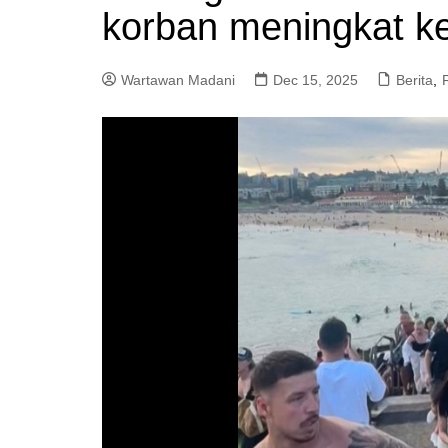
korban meningkat k
a
m
Wartawan Madani
Dec 15, 2025
Berita
,