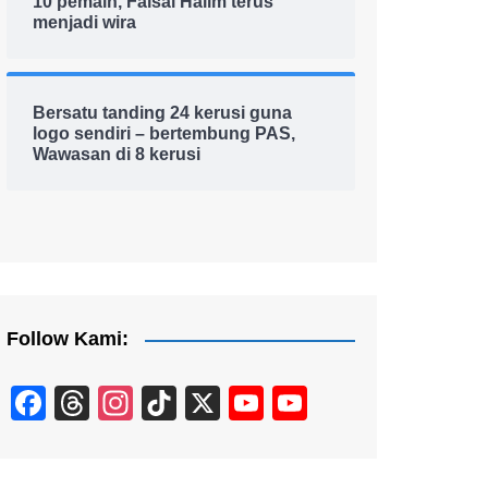
10 pemain, Faisal Halim terus
menjadi wira
Bersatu tanding 24 kerusi guna
logo sendiri – bertembung PAS,
Wawasan di 8 kerusi
Follow Kami:
F
T
In
Ti
X
Y
Y
a
hr
st
k
o
o
c
e
a
T
u
u