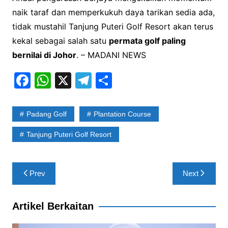
naik taraf dan memperkukuh daya tarikan sedia ada,
tidak mustahil Tanjung Puteri Golf Resort akan terus
kekal sebagai salah satu
permata golf paling
bernilai di Johor
. – MADANI NEWS
F
W
X
T
S
a
h
el
h
c
at
e
ar
Padang Golf
Plantation Course
e
s
gr
e
Tanjung Puteri Golf Resort
b
A
a
o
p
m
Post
o
p
Prev
Next
navigation
k
Artikel Berkaitan