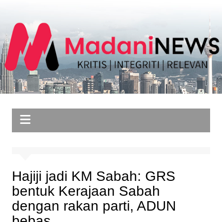
Skip
to
content
Hajiji jadi KM Sabah: GRS
bentuk Kerajaan Sabah
dengan rakan parti, ADUN
bebas