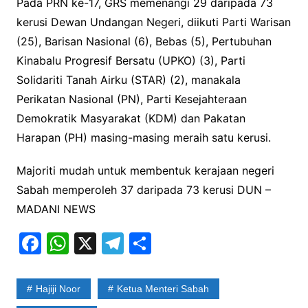
Pada PRN ke-17, GRS memenangi 29 daripada 73
kerusi Dewan Undangan Negeri, diikuti Parti Warisan
(25), Barisan Nasional (6), Bebas (5), Pertubuhan
Kinabalu Progresif Bersatu (UPKO) (3), Parti
Solidariti Tanah Airku (STAR) (2), manakala
Perikatan Nasional (PN), Parti Kesejahteraan
Demokratik Masyarakat (KDM) dan Pakatan
Harapan (PH) masing-masing meraih satu kerusi.
Majoriti mudah untuk membentuk kerajaan negeri
Sabah memperoleh 37 daripada 73 kerusi DUN –
MADANI NEWS
F
W
X
T
S
a
h
el
h
c
at
e
ar
Hajiji Noor
Ketua Menteri Sabah