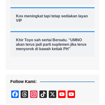
Kos meningkat tapi tetap sediakan layan
VIP
Khir Toyo sah sertai Bersatu. “UMNO
akan terus jadi parti suplemen jika terus
menyorok di bawah ketiak PH”
Follow Kami:
F
T
In
Ti
X
Y
Y
a
hr
st
k
o
o