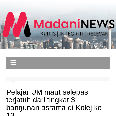
Skip
to
content
Pelajar UM maut selepas
terjatuh dari tingkat 3
bangunan asrama di Kolej ke-
13