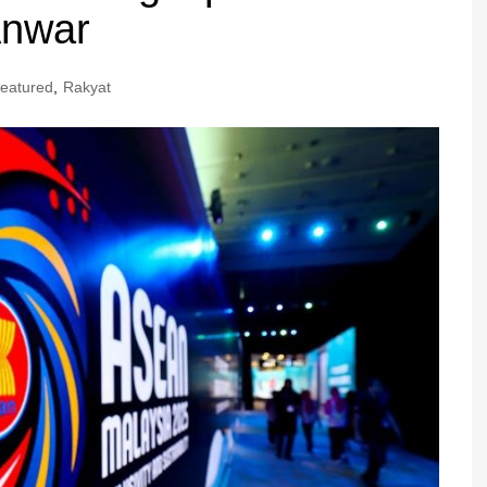
Anwar
eatured
,
Rakyat