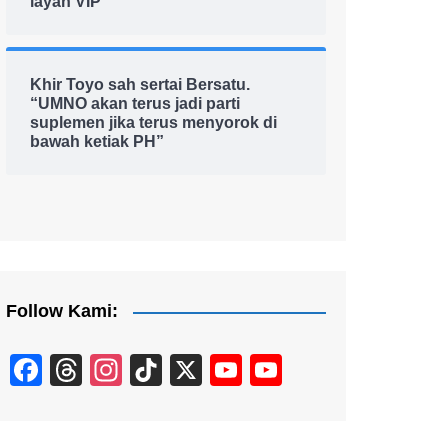
layan VIP
Khir Toyo sah sertai Bersatu.
“UMNO akan terus jadi parti
suplemen jika terus menyorok di
bawah ketiak PH”
Follow Kami:
F
T
In
Ti
X
Y
Y
a
hr
st
k
o
o
c
e
a
T
u
u