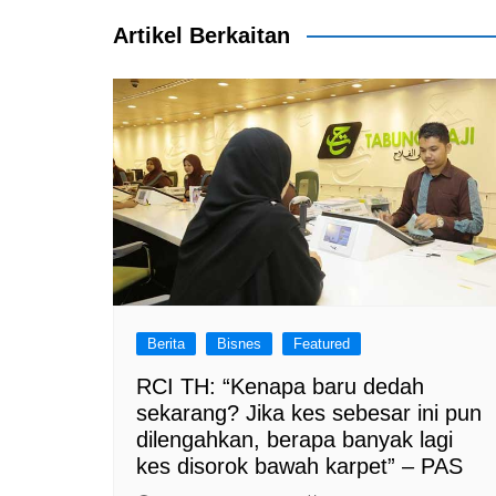
k
Artikel Berkaitan
Berita
Bisnes
Featured
RCI TH: “Kenapa baru dedah
sekarang? Jika kes sebesar ini pun
dilengahkan, berapa banyak lagi
kes disorok bawah karpet” – PAS