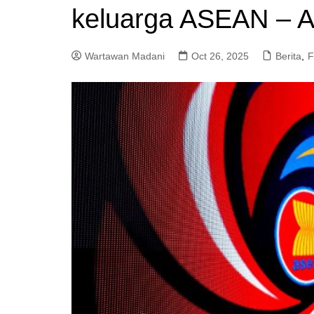
keluarga ASEAN – 
a
m
Wartawan Madani
Oct 26, 2025
Berita
,
F