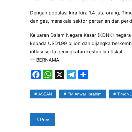
Dengan populasi kira-kira 1.4 juta orang, T
dan gas, manakala sektor pertanian dan per
Keluaran Dalam Negara Kasar (KDNK) negara 
kepada USD1.99 bilion dan dijangka berkemb
inflasi serta peningkatan kestabilan fiskal.
— BERNAMA
F
W
X
T
S
a
h
el
h
c
at
e
ar
ASEAN
PM Anwar Ibrahim
Timor-L
e
s
gr
e
b
A
a
Post
o
p
m
Prev
navigation
o
p