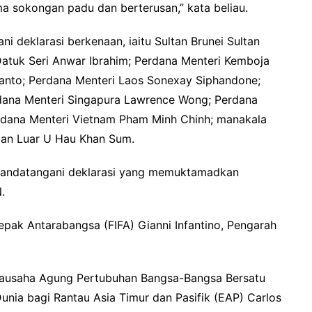
a sokongan padu dan berterusan,” kata beliau.
deklarasi berkenaan, iaitu Sultan Brunei Sultan
Datuk Seri Anwar Ibrahim; Perdana Menteri Kemboja
anto; Perdana Menteri Laos Sonexay Siphandone;
Perdana Menteri Singapura Lawrence Wong; Perdana
erdana Menteri Vietnam Pham Minh Chinh; manakala
ian Luar U Hau Khan Sum.
nandatangani deklarasi yang memuktamadkan
.
Sepak Antarabangsa (FIFA) Gianni Infantino, Pengarah
etiausaha Agung Pertubuhan Bangsa-Bangsa Bersatu
unia bagi Rantau Asia Timur dan Pasifik (EAP) Carlos