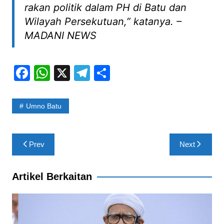
rakan politik dalam PH di Batu dan
Wilayah Persekutuan,” katanya. –
MADANI NEWS
F
W
X
T
S
a
h
el
h
c
at
e
ar
Umno Batu
e
s
gr
e
b
A
a
Post
Prev
Next
o
p
m
navigation
o
p
Artikel Berkaitan
k