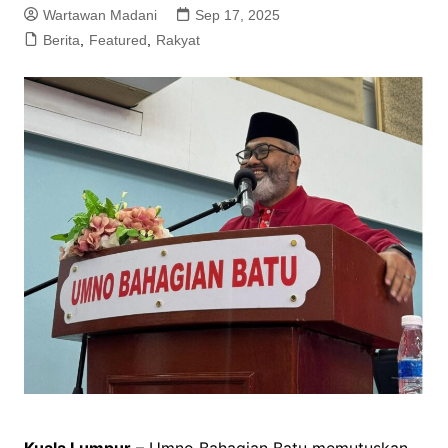
Wartawan Madani
Sep 17, 2025
Berita
,
Featured
,
Rakyat
Kuala Lumpur
– Umno Bahagian Batu memutuskan