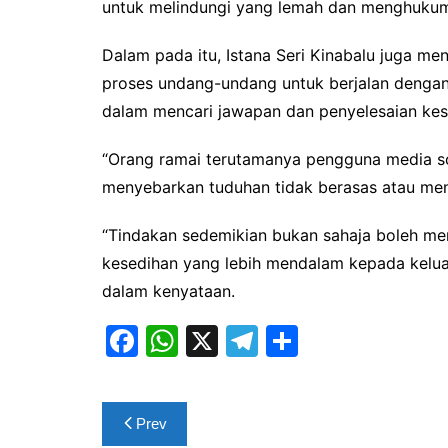
untuk melindungi yang lemah dan menghukum
Dalam pada itu, Istana Seri Kinabalu juga m
proses undang-undang untuk berjalan dengan a
dalam mencari jawapan dan penyelesaian kes 
“Orang ramai terutamanya pengguna media so
menyebarkan tuduhan tidak berasas atau meng
“Tindakan sedemikian bukan sahaja boleh me
kesedihan yang lebih mendalam kepada kelua
dalam kenyataan.
F
W
X
T
S
a
h
el
h
c
at
e
ar
Post
Prev
e
s
gr
e