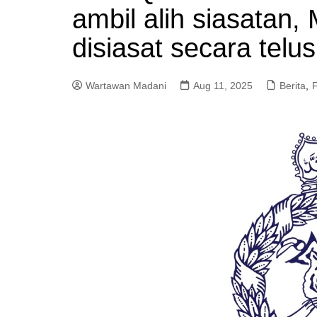
ambil alih siasatan
a
m
disiasat secara telus
Wartawan Madani
Aug 11, 2025
Berita
,