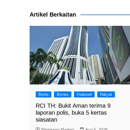
navigation
b
A
a
o
p
m
Artikel Berkaitan
o
p
k
Berita
Bisnes
Featured
Rakyat
RCI TH: Bukit Aman terima 9
laporan polis, buka 5 kertas
siasatan
Wartawan Madani
Aug 5, 2026