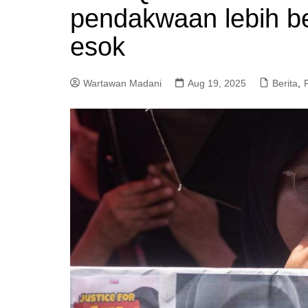
pendakwaan lebih be
a
m
esok
Wartawan Madani
Aug 19, 2025
Berita
,