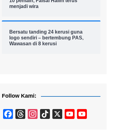
10 pemain, Faisal Halim terus
menjadi wira
Bersatu tanding 24 kerusi guna
logo sendiri – bertembung PAS,
Wawasan di 8 kerusi
Follow Kami:
F
T
In
Ti
X
Y
Y
a
hr
st
k
o
o
c
e
a
T
u
u