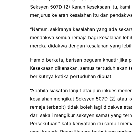
Seksyen 507D (2) Kanun Keseksaan itu, kami 
menjurus ke arah kesalahan itu dan pendakwa
“Namun, sekiranya kesalahan yang ada sekara
mendakwa semua remaja bagi kesalahan lebih
mereka didakwa dengan kesalahan yang lebih 
Hamid berkata, barisan peguam khuatir jika
Keseksaan dikenakan, semua tertuduh akan t
berikutnya ketika pertuduhan dibuat.
“Apabila siasatan lanjut ataupun inkues men
kesalahan mengikut Seksyen 507D (2) atau ke
remaja terbabit) tidak boleh lagi didakwa at
dari sekali mengikur seksyen sama) yang ter
Persekutuan,’’ kata kenyataan itu sambil me
emel kepada Pegm Negara berhubung perkara