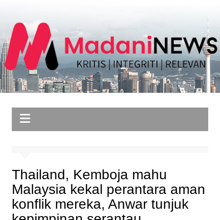
Skip
to
content
Thailand, Kemboja mahu
Malaysia kekal perantara aman
konflik mereka, Anwar tunjuk
kepimpinan serantau