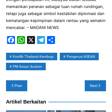
memainkan peranan sebagai tuan rumah rundingan,
tetapi juga sebagai simbol kestabilan diplomasi dan
kematangan kepimpinan dalam rantau yang semakin
mencabar. – MADANI NEWS
F
W
X
T
S
a
h
el
h
c
at
e
ar
Konflik Thailand-Kemboja
Pengerusi ASEAN
e
s
gr
e
PM Anwar Ibrahim
b
A
a
o
p
m
Post
o
p
Prev
Next
navigation
k
Artikel Berkaitan