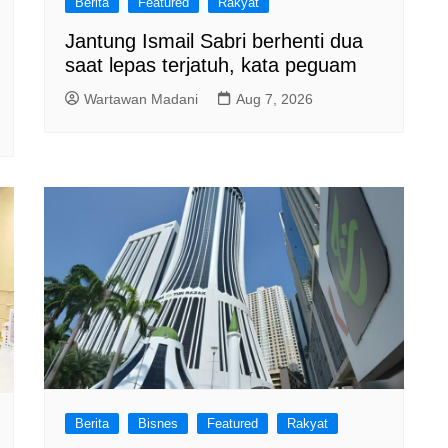
Berita
Featured
Rakyat
Jantung Ismail Sabri berhenti dua
saat lepas terjatuh, kata peguam
Wartawan Madani
Aug 7, 2026
Berita
Bisnes
Featured
Rakyat