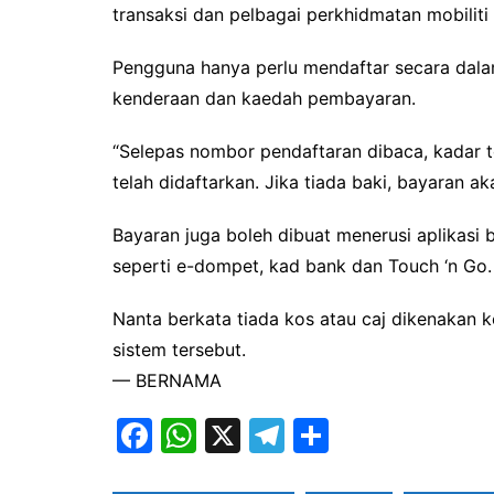
transaksi dan pelbagai perkhidmatan mobiliti 
Pengguna hanya perlu mendaftar secara dala
kenderaan dan kaedah pembayaran.
“Selepas nombor pendaftaran dibaca, kadar t
telah didaftarkan. Jika tiada baki, bayaran a
Bayaran juga boleh dibuat menerusi aplikas
seperti e-dompet, kad bank dan Touch ‘n Go.
Nanta berkata tiada kos atau caj dikenakan
sistem tersebut.
— BERNAMA
F
W
X
T
S
a
h
el
h