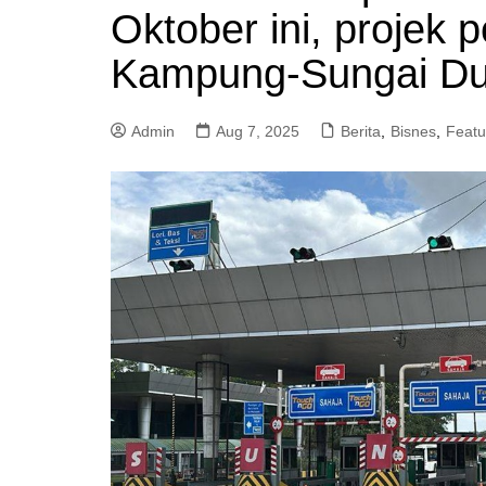
Oktober ini, projek p
a
m
Kampung-Sungai D
Admin
Aug 7, 2025
Berita
,
Bisnes
,
Featu