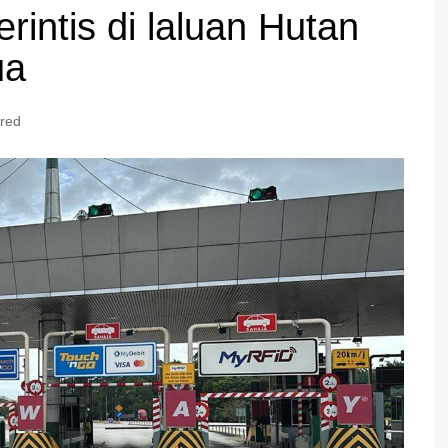
erintis di laluan Hutan
ua
red