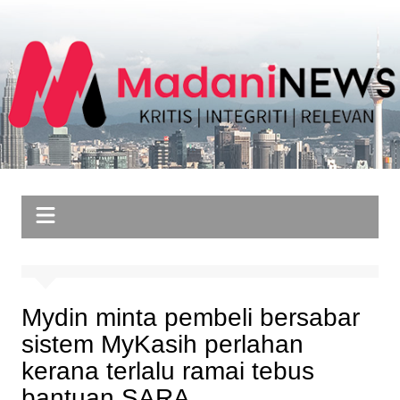
Skip
to
content
Mydin minta pembeli bersabar
sistem MyKasih perlahan
kerana terlalu ramai tebus
bantuan SARA