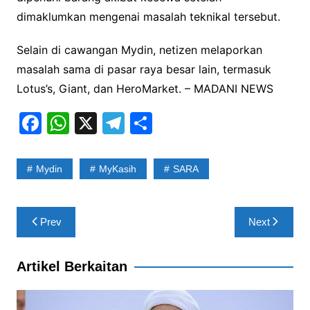
dimaklumkan mengenai masalah teknikal tersebut.
Selain di cawangan Mydin, netizen melaporkan
masalah sama di pasar raya besar lain, termasuk
Lotus’s, Giant, dan HeroMarket. – MADANI NEWS
F
W
X
T
S
a
h
el
h
c
at
e
ar
Mydin
MyKasih
SARA
e
s
gr
e
b
A
a
Post
Prev
Next
o
p
m
navigation
o
p
Artikel Berkaitan
k