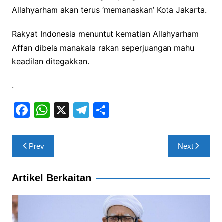
Allahyarham akan terus ‘memanaskan’ Kota Jakarta.
Rakyat Indonesia menuntut kematian Allahyarham
Affan dibela manakala rakan seperjuangan mahu
keadilan ditegakkan.
.
F
W
X
T
S
a
h
el
h
c
at
e
ar
Post
Prev
Next
e
s
gr
e
navigation
b
A
a
Artikel Berkaitan
o
p
m
o
p
k