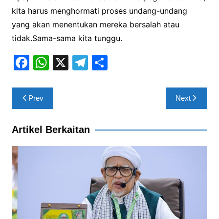
kita harus menghormati proses undang-undang
yang akan menentukan mereka bersalah atau
tidak.Sama-sama kita tunggu.
F
W
X
T
S
a
h
el
h
c
at
e
ar
Post
Prev
Next
e
s
gr
e
navigation
b
A
a
Artikel Berkaitan
o
p
m
o
p
k