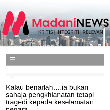
Skip
to
content
Kalau benarlah….ia bukan
sahaja pengkhianatan tetapi
tragedi kepada keselamatan
negara