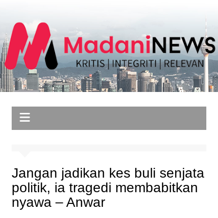
Skip
to
content
Jangan jadikan kes buli senjata
politik, ia tragedi membabitkan
nyawa – Anwar