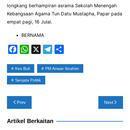
longkang berhampiran asrama Sekolah Menengah
Kebangsaan Agama Tun Datu Mustapha, Papar pada
empat pagi, 16 Julai.
BERNAMA
F
W
X
T
S
a
h
el
h
c
at
e
ar
Kes Buli
PM Anwar Ibrahim
e
s
gr
e
Senjata Politik
b
A
a
o
p
m
Post
o
p
Prev
Next
navigation
k
Artikel Berkaitan