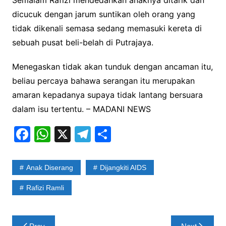
Semalam Rafizi mendedahkan anaknya ditarik dan
dicucuk dengan jarum suntikan oleh orang yang
tidak dikenali semasa sedang memasuki kereta di
sebuah pusat beli-belah di Putrajaya.
Menegaskan tidak akan tunduk dengan ancaman itu,
beliau percaya bahawa serangan itu merupakan
amaran kepadanya supaya tidak lantang bersuara
dalam isu tertentu. – MADANI NEWS
F
W
X
T
S
a
h
el
h
c
at
e
ar
Anak Diserang
Dijangkiti AIDS
e
s
gr
e
Rafizi Ramli
b
A
a
o
p
m
Post