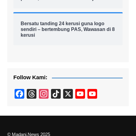
Bersatu tanding 24 kerusi guna logo
sendiri – bertembung PAS, Wawasan di 8
kerusi
Follow Kami:
F
T
In
Ti
X
Y
Y
a
hr
st
k
o
o
c
e
a
T
u
u
e
a
gr
o
T
T
b
d
a
k
u
u
© Madani.News 2025