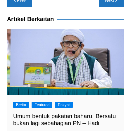
o
p
Prev
Next
navigation
k
Artikel Berkaitan
Berita
Featured
Rakyat
Umum bentuk pakatan baharu, Bersatu
bukan lagi sebahagian PN – Hadi