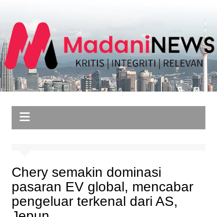
Skip
to
content
Chery semakin dominasi
pasaran EV global, mencabar
pengeluar terkenal dari AS,
Jepun