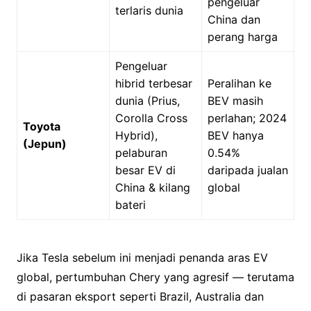
pengeluar
terlaris dunia
China dan
perang harga
Pengeluar
hibrid terbesar
Peralihan ke
dunia (Prius,
BEV masih
Corolla Cross
perlahan; 2024
Toyota
Hybrid),
BEV hanya
(Jepun)
pelaburan
0.54%
besar EV di
daripada jualan
China & kilang
global
bateri
Jika Tesla sebelum ini menjadi penanda aras EV
global, pertumbuhan Chery yang agresif — terutama
di pasaran eksport seperti Brazil, Australia dan