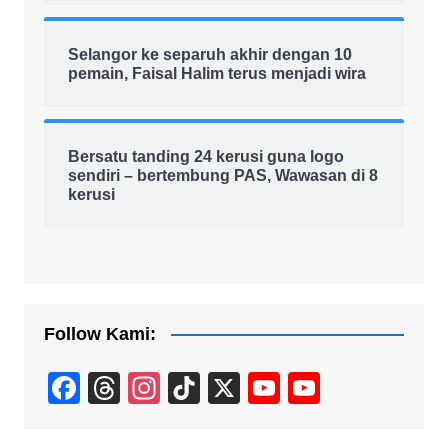
Selangor ke separuh akhir dengan 10
pemain, Faisal Halim terus menjadi wira
Bersatu tanding 24 kerusi guna logo
sendiri – bertembung PAS, Wawasan di 8
kerusi
Follow Kami:
F
T
In
Ti
X
Y
Y
a
hr
st
k
o
o