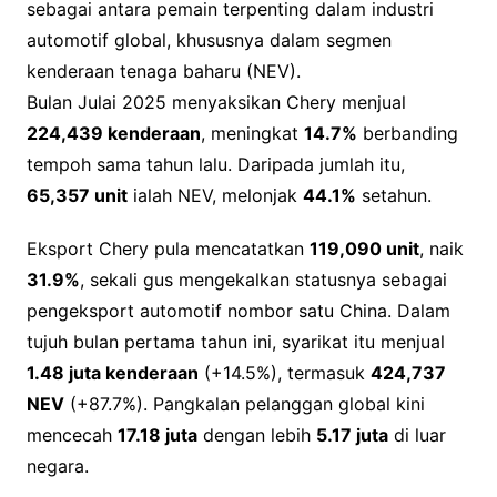
sebagai antara pemain terpenting dalam industri
automotif global, khususnya dalam segmen
kenderaan tenaga baharu (NEV).
Bulan Julai 2025 menyaksikan Chery menjual
224,439 kenderaan
, meningkat
14.7%
berbanding
tempoh sama tahun lalu. Daripada jumlah itu,
65,357 unit
ialah NEV, melonjak
44.1%
setahun.
Eksport Chery pula mencatatkan
119,090 unit
, naik
31.9%
, sekali gus mengekalkan statusnya sebagai
pengeksport automotif nombor satu China. Dalam
tujuh bulan pertama tahun ini, syarikat itu menjual
1.48 juta kenderaan
(+14.5%), termasuk
424,737
NEV
(+87.7%). Pangkalan pelanggan global kini
mencecah
17.18 juta
dengan lebih
5.17 juta
di luar
negara.