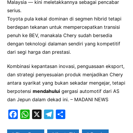
Malaysia — kini meletakkannya sebagai pencabar
serius.
Toyota pula kekal dominan di segmen hibrid tetapi
berdepan tekanan untuk mempercepatkan transisi
penuh ke BEV, manakala Chery sudah bersedia
dengan teknologi dalaman sendiri yang kompetitif
dari segi harga dan prestasi.
Kombinasi kepantasan inovasi, penguasaan eksport,
dan strategi penyesuaian produk menjadikan Chery
antara syarikat yang bukan sekadar mengejar, tetapi
berpotensi
mendahului
gergasi automotif dari AS
dan Jepun dalam dekad ini. – MADANI NEWS
F
W
X
T
S
a
h
el
h