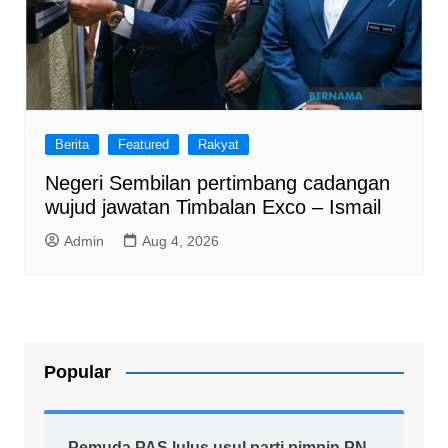
Berita
Featured
Rakyat
Negeri Sembilan pertimbang cadangan
wujud jawatan Timbalan Exco – Ismail
Admin
Aug 4, 2026
Popular
Pemuda PAS lulus usul parti pimpin PN,