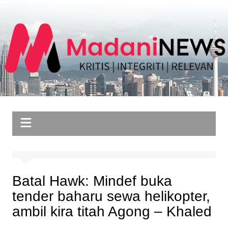
Skip
to
content
Batal Hawk: Mindef buka
tender baharu sewa helikopter,
ambil kira titah Agong – Khaled