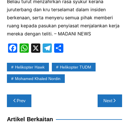
Beliau turut menzahirkan rasa syukur kerana
juruterbang dan kru terselamat dalam insiden
berkenaan, serta menyeru semua pihak memberi
ruang kepada pasukan penyiasat menjalankan kerja
mereka dengan teliti. – MADANI NEWS
F
W
X
T
S
a
h
el
h
c
at
e
ar
Helikopter Hawk
Helikopter TUDM
e
s
gr
e
Mohamed Khaled Nordin
b
A
a
o
p
m
Post
o
p
Prev
Next
navigation
k
Artikel Berkaitan