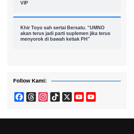
VIP
Khir Toyo sah sertai Bersatu. “UMNO
akan terus jadi parti suplemen jika terus
menyorok di bawah ketiak PH”
Follow Kami:
F
T
In
Ti
X
Y
Y
a
hr
st
k
o
o
c
e
a
T
u
u
e
a
gr
o
T
T