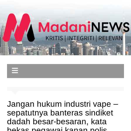
Skip
to
content
Jangan hukum industri vape –
sepatutnya banteras sindiket
dadah besar-besaran, kata
bekas pegawai kanan polis