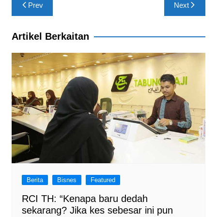
Post
o
p
Prev
Next
navigation
k
Artikel Berkaitan
Berita
Bisnes
Featured
RCI TH: “Kenapa baru dedah
sekarang? Jika kes sebesar ini pun