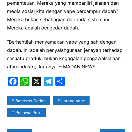
pemantauan. Mereka yang membanjiri jalanan dan
media sosial kita dengan vape bercampur dadah?
Mereka bukan sebahagian daripada sistem ini.
Mereka adalah pengedar dadah.
“Berhentilah menyamakan vape yang sah dengan
dadah. Ini adalah penyalahgunaan jenayah terhadap
sesuatu produk, bukan kegagalan pengawalseliaan
atau industri,” katanya. – MADANINEWS
F
W
X
T
S
a
h
el
h
c
at
e
ar
Banteras Dadah
Larang Vape
e
s
gr
e
Pegawai Polis
b
A
a
o
p
m