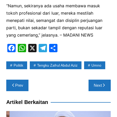
“Namun, sekiranya ada usaha membawa masuk
tokoh profesional dari luar, mereka mestilah
menepati nilai, semangat dan disiplin perjuangan
parti, bukan sekadar tampil dengan reputasi luar
yang cemerlang,” jelasnya. – MADANI NEWS
F
W
X
T
S
a
h
el
h
c
at
e
ar
Politik
Tengku Zafrul Abdul Aziz
Umno
e
s
gr
e
b
A
a
Post
Prev
Next
o
p
m
navigation
o
p
Artikel Berkaitan
k