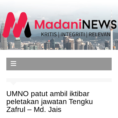
Skip
to
content
UMNO patut ambil iktibar
peletakan jawatan Tengku
Zafrul – Md. Jais