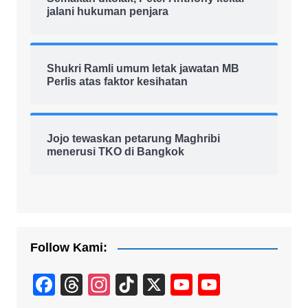
jalani hukuman penjara
Shukri Ramli umum letak jawatan MB
Perlis atas faktor kesihatan
Jojo tewaskan petarung Maghribi
menerusi TKO di Bangkok
Follow Kami:
F
T
In
Ti
X
Y
Y
a
hr
st
k
o
o