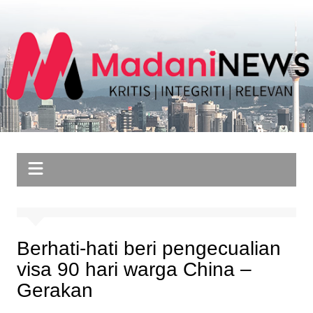
Skip
to
content
Berhati-hati beri pengecualian
visa 90 hari warga China –
Gerakan