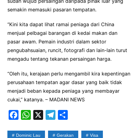
sudah wujud persaingan daripada pihak luar yang
semakin memasuki pasaran tempatan.
“Kini kita dapat lihat ramai peniaga dari China
menjual pelbagai barangan di kedai makan dan
pasar awam. Pemain industri dalam sektor
pengubahsuaian, runcit, fotografi dan lain-lain turut
mengadu tentang tekanan persaingan harga.
“Oleh itu, kerajaan perlu mengambil kira kepentingan
perusahaan tempatan agar dasar yang baik tidak
menjadi beban kepada peniaga yang membayar
cukai,” katanya. – MADANI NEWS
F
W
X
T
S
a
h
el
h
c
at
e
ar
Dominic Lau
Gerakan
Visa