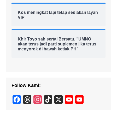
Kos meningkat tapi tetap sediakan layan
VIP
Khir Toyo sah sertai Bersatu. “UMNO
akan terus jadi parti suplemen jika terus
menyorok di bawah ketiak PH”
Follow Kami:
F
T
In
Ti
X
Y
Y
a
hr
st
k
o
o
c
e
a
T
u
u