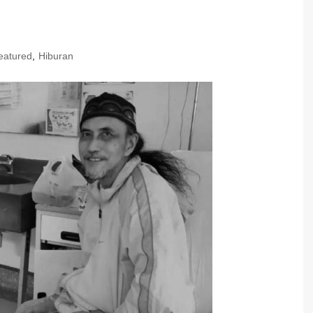
eatured
,
Hiburan