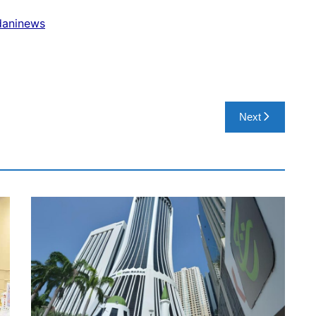
adaninews
Next