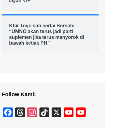
layan VIP
Khir Toyo sah sertai Bersatu.
“UMNO akan terus jadi parti
suplemen jika terus menyorok di
bawah ketiak PH”
Follow Kami:
F
T
In
Ti
X
Y
Y
a
hr
st
k
o
o
c
e
a
T
u
u