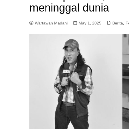
meninggal dunia
a
m
Wartawan Madani
May 1, 2025
Berita
,
F