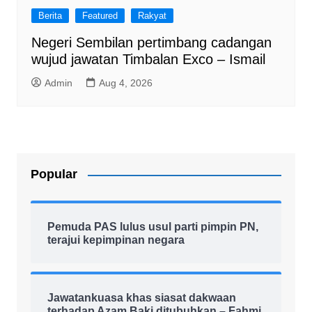
Berita
Featured
Rakyat
Negeri Sembilan pertimbang cadangan
wujud jawatan Timbalan Exco – Ismail
Admin
Aug 4, 2026
Popular
Pemuda PAS lulus usul parti pimpin PN,
terajui kepimpinan negara
Jawatankuasa khas siasat dakwaan
terhadap Azam Baki ditubuhkan – Fahmi