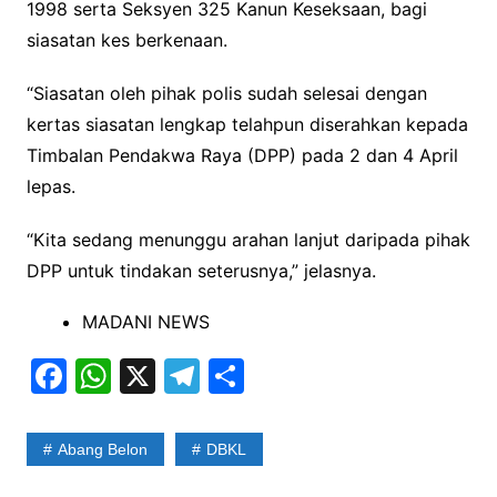
1998 serta Seksyen 325 Kanun Keseksaan, bagi
siasatan kes berkenaan.
“Siasatan oleh pihak polis sudah selesai dengan
kertas siasatan lengkap telahpun diserahkan kepada
Timbalan Pendakwa Raya (DPP) pada 2 dan 4 April
lepas.
“Kita sedang menunggu arahan lanjut daripada pihak
DPP untuk tindakan seterusnya,” jelasnya.
MADANI NEWS
F
W
X
T
S
a
h
el
h
c
at
e
ar
Abang Belon
DBKL
e
s
gr
e