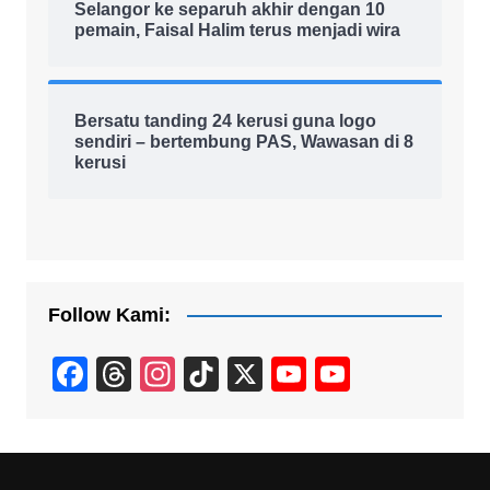
Selangor ke separuh akhir dengan 10
pemain, Faisal Halim terus menjadi wira
Bersatu tanding 24 kerusi guna logo
sendiri – bertembung PAS, Wawasan di 8
kerusi
Follow Kami:
F
T
In
Ti
X
Y
Y
a
hr
st
k
o
o
c
e
a
T
u
u
e
a
gr
o
T
T