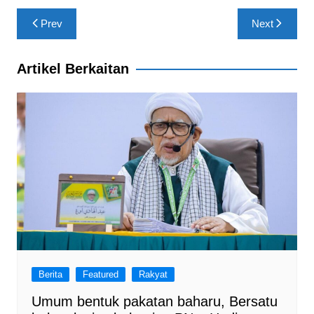
b
A
a
Post
Prev
Next
o
p
m
navigation
o
p
Artikel Berkaitan
k
Berita
Featured
Rakyat
Umum bentuk pakatan baharu, Bersatu