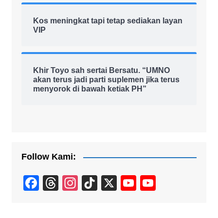
Kos meningkat tapi tetap sediakan layan
VIP
Khir Toyo sah sertai Bersatu. “UMNO
akan terus jadi parti suplemen jika terus
menyorok di bawah ketiak PH”
Follow Kami:
F
T
In
Ti
X
Y
Y
a
hr
st
k
o
o
c
e
a
T
u
u