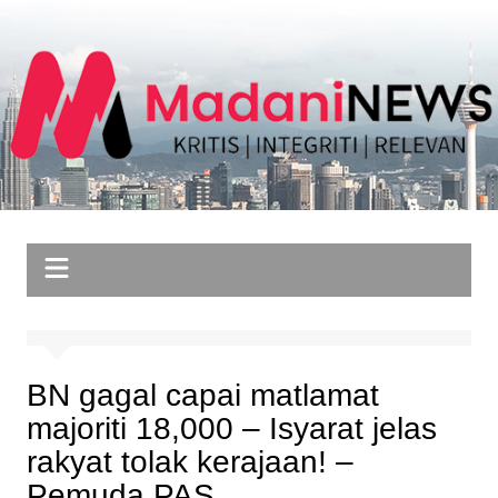
Skip
to
content
BN gagal capai matlamat
majoriti 18,000 – Isyarat jelas
rakyat tolak kerajaan! –
Pemuda PAS