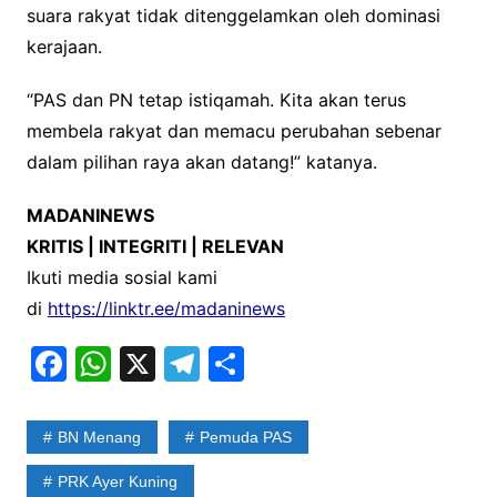
suara rakyat tidak ditenggelamkan oleh dominasi
kerajaan.
“PAS dan PN tetap istiqamah. Kita akan terus
membela rakyat dan memacu perubahan sebenar
dalam pilihan raya akan datang!” katanya.
MADANINEWS
KRITIS | INTEGRITI | RELEVAN
Ikuti media sosial kami
di
https://linktr.ee/madaninews
F
W
X
T
S
a
h
el
h
c
at
e
ar
BN Menang
Pemuda PAS
e
s
gr
e
PRK Ayer Kuning