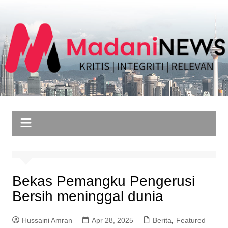
Skip
to
content
Bekas Pemangku Pengerusi
Bersih meninggal dunia
Hussaini Amran
Apr 28, 2025
Berita
,
Featured