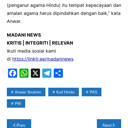
(penganut agama Hindu) itu tempat kepecayaan dan
amalan agama harus dipindahkan dengan baik,” kata
Anwar.
MADANI NEWS
KRITIS | INTEGRITI | RELEVAN
Ikuti media sosial kami
di
https://linktr.ee/madaninews
F
W
X
T
S
a
h
el
h
c
at
e
ar
Anwar Ibrahim
Kuil Hindu
PAS
e
s
gr
e
PM
b
A
a
o
p
m
Post
o
p
Prev
Next