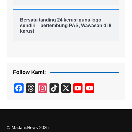
Bersatu tanding 24 kerusi guna logo
sendiri – bertembung PAS, Wawasan di 8
kerusi
Follow Kami:
F
T
In
Ti
X
Y
Y
a
hr
st
k
o
o
c
e
a
T
u
u
e
a
gr
o
T
T
b
d
a
k
u
u
© Madani.News 2025