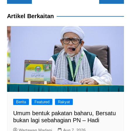
navigation
k
Artikel Berkaitan
Berita
Featured
Rakyat
Umum bentuk pakatan baharu, Bersatu
bukan lagi sebahagian PN – Hadi
Wartawan Madani
Aug 7, 2026