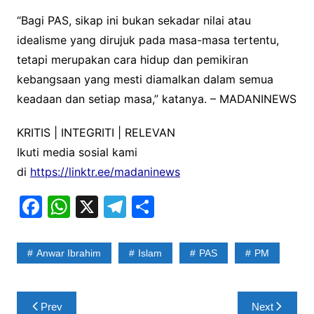
“Bagi PAS, sikap ini bukan sekadar nilai atau
idealisme yang dirujuk pada masa-masa tertentu,
tetapi merupakan cara hidup dan pemikiran
kebangsaan yang mesti diamalkan dalam semua
keadaan dan setiap masa,” katanya. – MADANINEWS
KRITIS | INTEGRITI | RELEVAN
Ikuti media sosial kami
di
https://linktr.ee/madaninews
F
W
X
T
S
a
h
el
h
c
at
e
ar
Anwar Ibrahim
Islam
PAS
PM
e
s
gr
e
b
A
a
Post
Prev
Next