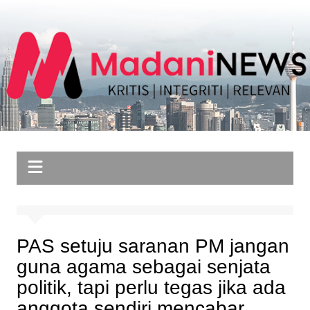
Skip
to
content
PAS setuju saranan PM jangan
guna agama sebagai senjata
politik, tapi perlu tegas jika ada
anggota sendiri mencabar