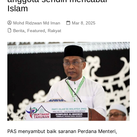
Islam
Mohd Ridzwan Md Iman
Mar 8, 2025
Berita
,
Featured
,
Rakyat
PAS menyambut baik saranan Perdana Menteri,