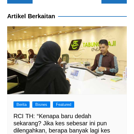
o
p
m
navigation
o
p
Artikel Berkaitan
k
Berita
Bisnes
Featured
RCI TH: “Kenapa baru dedah
sekarang? Jika kes sebesar ini pun
dilengahkan, berapa banyak lagi kes