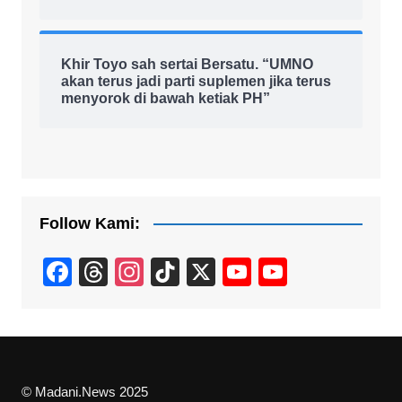
Khir Toyo sah sertai Bersatu. “UMNO
akan terus jadi parti suplemen jika terus
menyorok di bawah ketiak PH”
Follow Kami:
F
T
In
Ti
X
Y
Y
a
hr
st
k
o
o
c
e
a
T
u
u
e
a
gr
o
T
T
b
d
a
k
u
u
© Madani.News 2025