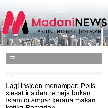
Skip
to
content
Lagi insiden menampar: Polis
siasat insiden remaja bukan
Islam ditampar kerana makan
ketika Ramadan