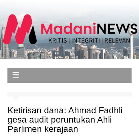
Skip
to
content
Ketirisan dana: Ahmad Fadhli
gesa audit peruntukan Ahli
Parlimen kerajaan