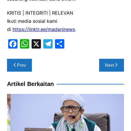
KRITIS | INTEGRITI | RELEVAN
Ikuti media sosial kami
di
https://linktr.ee/madaninews
F
W
X
T
S
a
h
el
h
c
at
e
ar
Post
Prev
Next
e
s
gr
e
navigation
b
A
a
Artikel Berkaitan
o
p
m
o
p
k