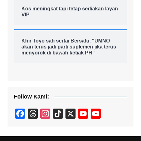
Kos meningkat tapi tetap sediakan layan
VIP
Khir Toyo sah sertai Bersatu. “UMNO
akan terus jadi parti suplemen jika terus
menyorok di bawah ketiak PH”
Follow Kami:
F
T
In
Ti
X
Y
Y
a
hr
st
k
o
o
c
e
a
T
u
u