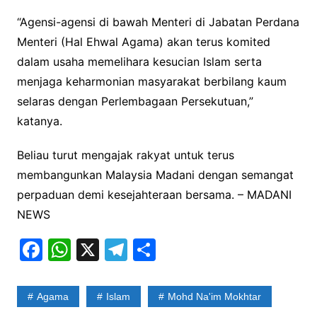
“Agensi-agensi di bawah Menteri di Jabatan Perdana
Menteri (Hal Ehwal Agama) akan terus komited
dalam usaha memelihara kesucian Islam serta
menjaga keharmonian masyarakat berbilang kaum
selaras dengan Perlembagaan Persekutuan,”
katanya.
Beliau turut mengajak rakyat untuk terus
membangunkan Malaysia Madani dengan semangat
perpaduan demi kesejahteraan bersama. – MADANI
NEWS
F
W
X
T
S
a
h
el
h
c
at
e
ar
Agama
Islam
Mohd Na'im Mokhtar