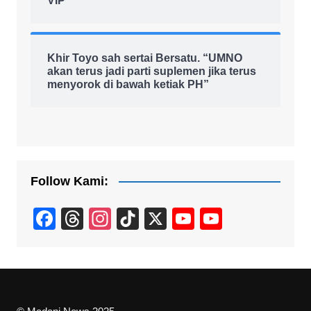
VIP
Khir Toyo sah sertai Bersatu. “UMNO
akan terus jadi parti suplemen jika terus
menyorok di bawah ketiak PH”
Follow Kami:
F
T
In
Ti
X
Y
Y
a
hr
st
k
o
o
c
e
a
T
u
u
e
a
gr
o
T
T
b
d
a
k
u
u