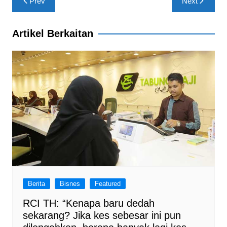
Prev
Next
o
p
m
navigation
o
p
Artikel Berkaitan
k
Berita
Bisnes
Featured
RCI TH: “Kenapa baru dedah
sekarang? Jika kes sebesar ini pun