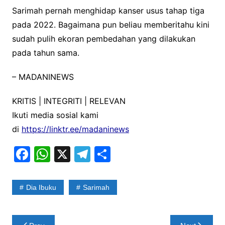
Sarimah pernah menghidap kanser usus tahap tiga
pada 2022. Bagaimana pun beliau memberitahu kini
sudah pulih ekoran pembedahan yang dilakukan
pada tahun sama.
– MADANINEWS
KRITIS | INTEGRITI | RELEVAN
Ikuti media sosial kami
di
https://linktr.ee/madaninews
F
W
X
T
S
a
h
el
h
c
at
e
ar
Dia Ibuku
Sarimah
e
s
gr
e
b
A
a
Post