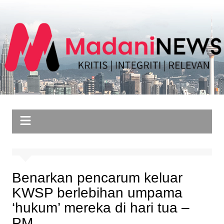
Skip
to
content
Benarkan pencarum keluar
KWSP berlebihan umpama
‘hukum’ mereka di hari tua –
PM