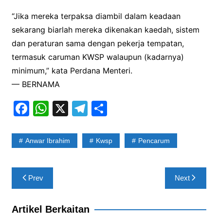
“Jika mereka terpaksa diambil dalam keadaan
sekarang biarlah mereka dikenakan kaedah, sistem
dan peraturan sama dengan pekerja tempatan,
termasuk caruman KWSP walaupun (kadarnya)
minimum,” kata Perdana Menteri.
— BERNAMA
F
W
X
T
S
a
h
el
h
c
at
e
ar
Anwar Ibrahim
Kwsp
Pencarum
e
s
gr
e
b
A
a
Post
Prev
Next
o
p
m
navigation
o
p
Artikel Berkaitan
k