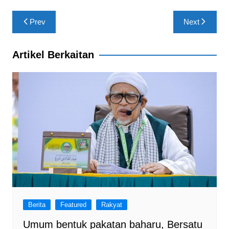
o
p
m
Post
o
p
Prev
Next
navigation
k
Artikel Berkaitan
Berita
Featured
Rakyat
Umum bentuk pakatan baharu, Bersatu