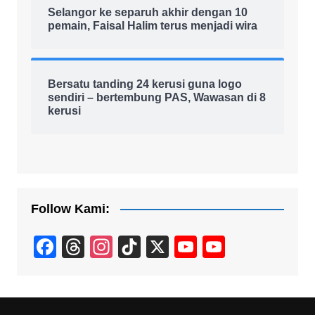
Selangor ke separuh akhir dengan 10
pemain, Faisal Halim terus menjadi wira
Bersatu tanding 24 kerusi guna logo
sendiri – bertembung PAS, Wawasan di 8
kerusi
Follow Kami:
F
T
In
Ti
X
Y
Y
a
hr
st
k
o
o
c
e
a
T
u
u
e
a
gr
o
T
T