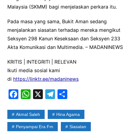
Malaysia (SKMM) bagi menjelaskan perkara itu.
Pada masa yang sama, Bukit Aman sedang
menjalankan siasatan terhadap mereka mengikut
Seksyen 298 Kanun Keseksaan dan Seksyen 233
Akta Komunikasi dan Multimedia. – MADANINEWS
KRITIS | INTEGRITI | RELEVAN
Ikuti media sosial kami
di
https://linktr.ee/madaninews
F
W
X
T
S
a
h
el
h
c
at
e
ar
Akmal Saleh
Hina Agama
e
s
gr
e
Penyampai Era Fm
Siasatan
b
A
a