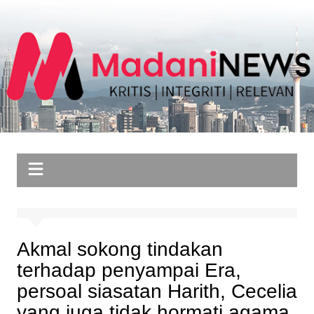
Skip
to
content
Akmal sokong tindakan
terhadap penyampai Era,
persoal siasatan Harith, Cecelia
yang juga tidak hormati agama