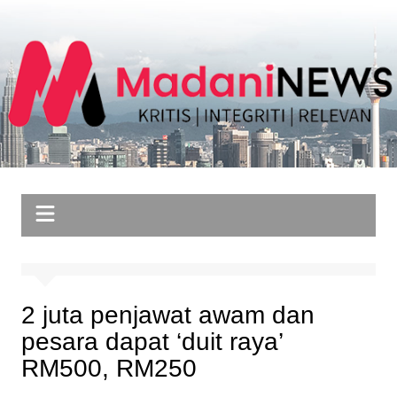
Skip
to
content
2 juta penjawat awam dan
pesara dapat ‘duit raya’
RM500, RM250