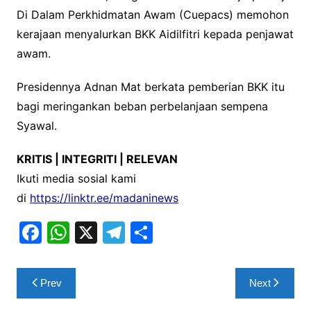
Di Dalam Perkhidmatan Awam (Cuepacs) memohon
kerajaan menyalurkan BKK Aidilfitri kepada penjawat
awam.
Presidennya Adnan Mat berkata pemberian BKK itu
bagi meringankan beban perbelanjaan sempena
Syawal.
KRITIS | INTEGRITI | RELEVAN
Ikuti media sosial kami
di
https://linktr.ee/madaninews
F
W
X
T
S
a
h
el
h
c
at
e
ar
Post
Prev
Next
e
s
gr
e
navigation