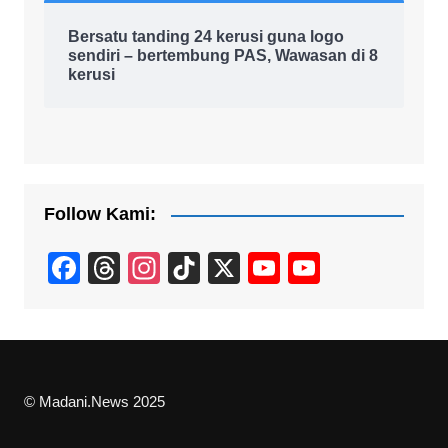
Bersatu tanding 24 kerusi guna logo
sendiri – bertembung PAS, Wawasan di 8
kerusi
Follow Kami:
F
T
In
Ti
X
Y
Y
a
hr
st
k
o
o
c
e
a
T
u
u
e
a
gr
o
T
T
b
d
a
k
u
u
© Madani.News 2025
o
s
m
b
b