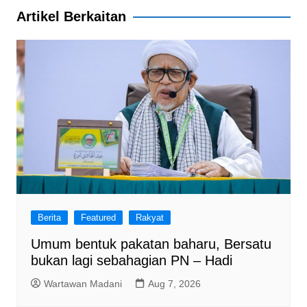
b
A
a
Artikel Berkaitan
o
p
m
o
p
k
Berita
Featured
Rakyat
Umum bentuk pakatan baharu, Bersatu
bukan lagi sebahagian PN – Hadi
Wartawan Madani
Aug 7, 2026