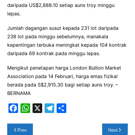
daripada US$2,888.10 setiap auns troy minggu
lepas.
Jumlah dagangan susut kepada 231 lot daripada
238 lot pada minggu sebelumnya, manakala
kepentingan terbuka meningkat kepada 104 kontrak
daripada 69 kontrak pada minggu lepas.
Mengikut penetapan harga London Bullion Market
Association pada 14 Februari, harga emas fizikal
berada pada S$2,915.30 bagi setiap auns troy. –
BERNAMA
F
W
X
T
S
a
h
el
h
c
at
e
ar
Post
Prev
Next