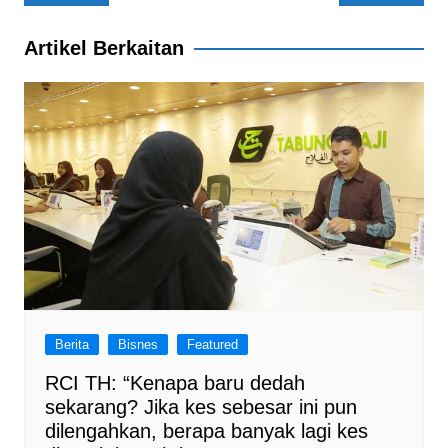
e
s
gr
e
navigation
b
A
a
Artikel Berkaitan
o
p
m
o
p
k
Berita
Bisnes
Featured
RCI TH: “Kenapa baru dedah
sekarang? Jika kes sebesar ini pun
dilengahkan, berapa banyak lagi kes