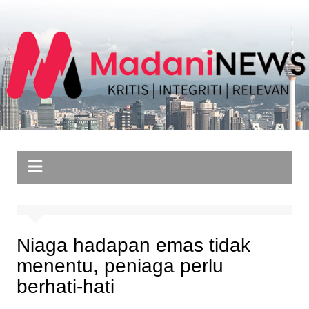
Skip
to
content
Niaga hadapan emas tidak
menentu, peniaga perlu
berhati-hati