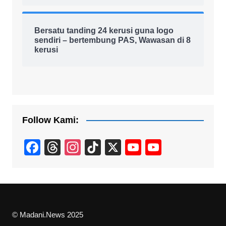
Bersatu tanding 24 kerusi guna logo
sendiri – bertembung PAS, Wawasan di 8
kerusi
Follow Kami:
F
T
In
Ti
X
Y
Y
a
hr
st
k
o
o
c
e
a
T
u
u
e
a
gr
o
T
T
b
d
a
k
u
u
© Madani.News 2025