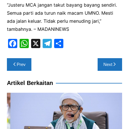
“Justeru MCA jangan takut bayang bayang sendiri.
Semua parti ada turun naik macam UMNO. Mesti
ada jalan keluar. Tidak perlu menuding jari,”
tambahnya. – MADANINEWS
F
W
X
T
S
a
h
el
h
c
at
e
ar
Post
Prev
Next
e
s
gr
e
navigation
b
A
a
Artikel Berkaitan
o
p
m
o
p
k