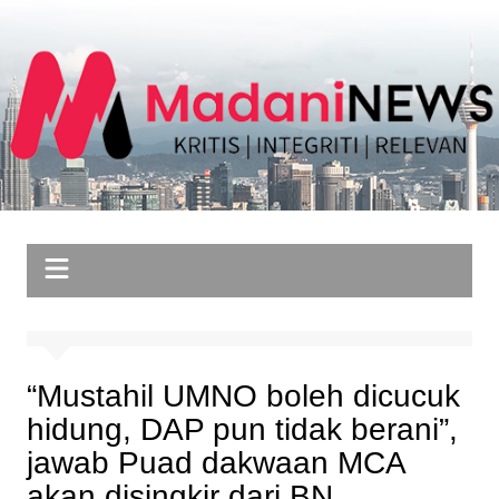
Skip
to
content
“Mustahil UMNO boleh dicucuk
hidung, DAP pun tidak berani”,
jawab Puad dakwaan MCA
akan disingkir dari BN