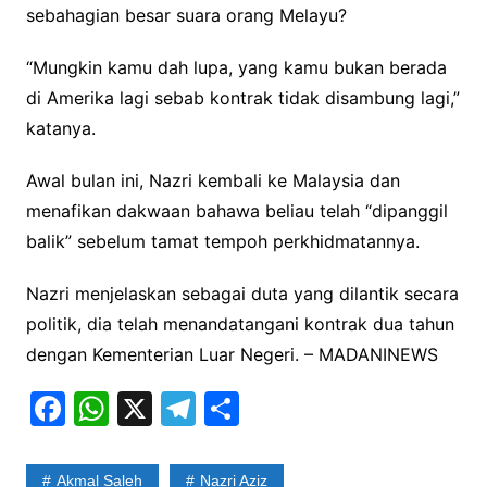
sebahagian besar suara orang Melayu?
“Mungkin kamu dah lupa, yang kamu bukan berada
di Amerika lagi sebab kontrak tidak disambung lagi,”
katanya.
Awal bulan ini, Nazri kembali ke Malaysia dan
menafikan dakwaan bahawa beliau telah “dipanggil
balik” sebelum tamat tempoh perkhidmatannya.
Nazri menjelaskan sebagai duta yang dilantik secara
politik, dia telah menandatangani kontrak dua tahun
dengan Kementerian Luar Negeri. – MADANINEWS
F
W
X
T
S
a
h
el
h
c
at
e
ar
Akmal Saleh
Nazri Aziz