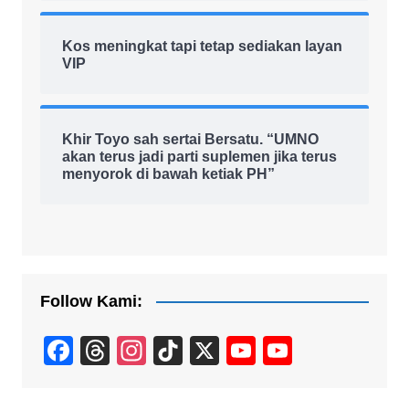
Kos meningkat tapi tetap sediakan layan
VIP
Khir Toyo sah sertai Bersatu. “UMNO
akan terus jadi parti suplemen jika terus
menyorok di bawah ketiak PH”
Follow Kami:
F
T
In
Ti
X
Y
Y
a
hr
st
k
o
o
c
e
a
T
u
u